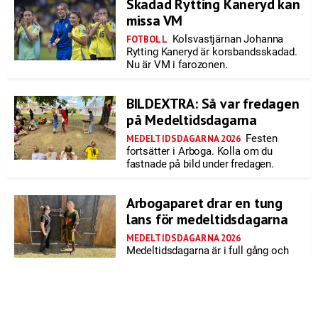
Skadad Rytting Kaneryd kan
missa VM
Kolsvastjärnan Johanna
FOTBOLL
Rytting Kaneryd är korsbandsskadad.
Nu är VM i farozonen.
BILDEXTRA: Så var fredagen
på Medeltidsdagarna
Festen
MEDELTIDSDAGARNA 2026
fortsätter i Arboga. Kolla om du
fastnade på bild under fredagen.
Arbogaparet drar en tung
lans för medeltidsdagarna
MEDELTIDSDAGARNA 2026
Medeltidsdagarna är i full gång och
Arbogaparet Maria och Gustav
Norman – de är en betydande del av
festen.