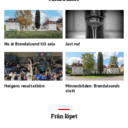
Nu är Brandalsund till salu
Just nu!
Helgens resultatbörs
Minnesbilden: Brandalsunds
slott
Från löpet