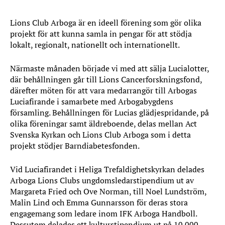
Lions Club Arboga är en ideell förening som gör olika
projekt för att kunna samla in pengar för att stödja
lokalt, regionalt, nationellt och internationellt.
Närmaste månaden började vi med att sälja Lucialotter,
där behållningen går till Lions Cancerforskningsfond,
därefter möten för att vara medarrangör till Arbogas
Luciafirande i samarbete med Arbogabygdens
församling. Behållningen för Lucias glädjespridande, på
olika föreningar samt äldreboende, delas mellan Act
Svenska Kyrkan och Lions Club Arboga som i detta
projekt stödjer Barndiabetesfonden.
Vid Luciafirandet i Heliga Trefaldighetskyrkan delades
Arboga Lions Clubs ungdomsledarstipendium ut av
Margareta Fried och Ove Norman, till Noel Lundström,
Malin Lind och Emma Gunnarsson för deras stora
engagemang som ledare inom IFK Arboga Handboll.
Dessutom delades ett kulturstipendium ut på 10 000