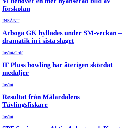
Vi behöver en mer nyanserad bild av
förskolan
INSÄNT
Arboga GK hyllades under SM-veckan –
dramatik in i sista slaget
Insänt/Golf
IF Pluss bowling har återigen skördat
medaljer
Insänt
Resultat från Mälardalens
Tävlingsfiskare
Insänt