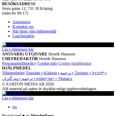
BESÖKSADRESS
Stora gatan 12, 731 30 Köping
(mån-fre 09-17)
Annonsera
Kontakta oss
Här finns våra tidningsställ
Lunchguiden
Läs e-tidningen här
ANSVARIG UTGIVARE
Henrik Hansson
CHEFREDAKTÖR
Henrik Hansson
Personuppgiftspolicy
Cookie-info
Cookie-inställningar
HJÄLPMEDEL
Tillgänglighet
Translate • Käännä • ترجمة • Tarjumo • ትርጉም •
ترجمه • وەرگێڕان • แปลภาษา • Tłumacz
© EARTON MEDIA AB 2026
Allt material på sajten är skyddat enligt upphovsrättslagen.
Läs e-tidningen här
rss
Byggd med
♥
av
WonderFour