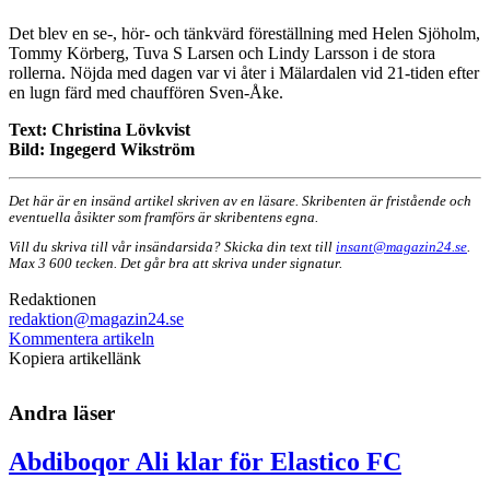
Det blev en se-, hör- och tänkvärd föreställning med Helen Sjöholm,
Tommy Körberg, Tuva S Larsen och Lindy Larsson i de stora
rollerna. Nöjda med dagen var vi åter i Mälardalen vid 21-tiden efter
en lugn färd med chauffören Sven-Åke.
Text: Christina Lövkvist
Bild: Ingegerd Wikström
Det här är en insänd artikel skriven av en läsare. Skribenten är fristående och
eventuella åsikter som framförs är skribentens egna.
Vill du skriva till vår insändarsida? Skicka din text till
insant@magazin24.se
.
Max 3 600 tecken. Det går bra att skriva under signatur.
Redaktionen
redaktion@magazin24.se
Kommentera artikeln
Kopiera artikellänk
Andra läser
Abdiboqor Ali klar för Elastico FC