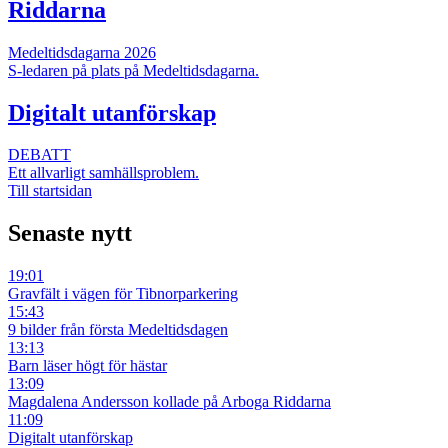
Riddarna
Medeltidsdagarna 2026
S-ledaren på plats på Medeltidsdagarna.
Digitalt utanförskap
DEBATT
Ett allvarligt samhällsproblem.
Till startsidan
Senaste nytt
19:01
Gravfält i vägen för Tibnorparkering
15:43
9 bilder från första Medeltidsdagen
13:13
Barn läser högt för hästar
13:09
Magdalena Andersson kollade på Arboga Riddarna
11:09
Digitalt utanförskap