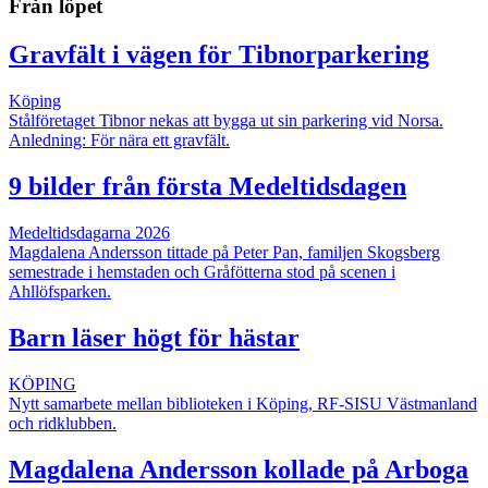
Från löpet
Gravfält i vägen för Tibnorparkering
Köping
Stålföretaget Tibnor nekas att bygga ut sin parkering vid Norsa.
Anledning: För nära ett gravfält.
9 bilder från första Medeltidsdagen
Medeltidsdagarna 2026
Magdalena Andersson tittade på Peter Pan, familjen Skogsberg
semestrade i hemstaden och Gråfötterna stod på scenen i
Ahllöfsparken.
Barn läser högt för hästar
KÖPING
Nytt samarbete mellan biblioteken i Köping, RF-SISU Västmanland
och ridklubben.
Magdalena Andersson kollade på Arboga