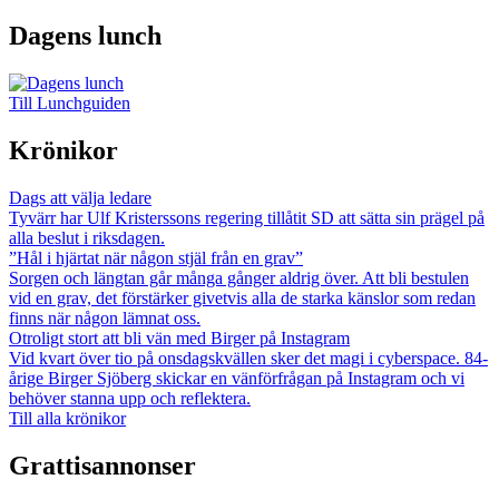
Dagens lunch
Till Lunchguiden
Krönikor
Dags att välja ledare
Tyvärr har Ulf Kristerssons regering tillåtit SD att sätta sin prägel på
alla beslut i riksdagen.
”Hål i hjärtat när någon stjäl från en grav”
Sorgen och längtan går många gånger aldrig över. Att bli bestulen
vid en grav, det förstärker givetvis alla de starka känslor som redan
finns när någon lämnat oss.
Otroligt stort att bli vän med Birger på Instagram
Vid kvart över tio på onsdagskvällen sker det magi i cyberspace. 84-
årige Birger Sjöberg skickar en vänförfrågan på Instagram och vi
behöver stanna upp och reflektera.
Till alla krönikor
Grattisannonser