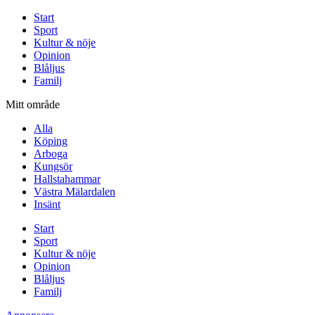
Start
Sport
Kultur & nöje
Opinion
Blåljus
Familj
Mitt område
Alla
Köping
Arboga
Kungsör
Hallstahammar
Västra Mälardalen
Insänt
Start
Sport
Kultur & nöje
Opinion
Blåljus
Familj