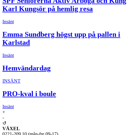
SPF Seniorerna Aktiv Arboga och Kung
Karl Kungsör på hemlig resa
Insänt
Emma Sundberg högst upp på pallen i
Karlstad
Insänt
Hemvändardag
INSÄNT
PRO-kval i boule
Insänt
+
-
↺
VÄXEL
0221-209 10 (mån-fre 09-17)