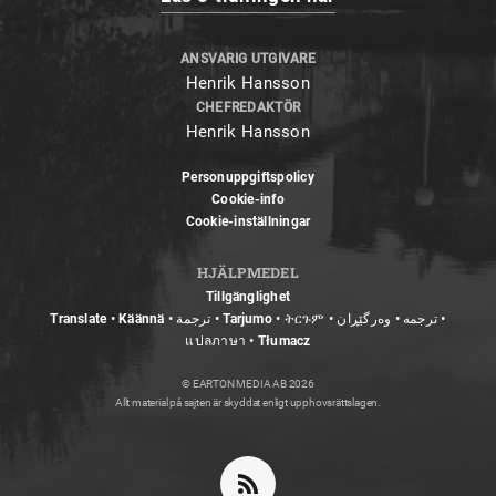
ANSVARIG UTGIVARE
Henrik Hansson
CHEFREDAKTÖR
Henrik Hansson
Personuppgiftspolicy
Cookie-info
Cookie-inställningar
HJÄLPMEDEL
Tillgänglighet
Translate • Käännä • ترجمة • Tarjumo • ትርጉም • ترجمه • وەرگێڕان •
แปลภาษา • Tłumacz
© EARTON MEDIA AB 2026
Allt material på sajten är skyddat enligt upphovsrättslagen.