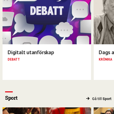
Digitalt utanförskap
Dags a
DEBATT
KRÖNIKA
Sport
Gå till
Sport