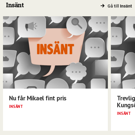
Insänt
Gå till
Insänt
Nu får Mikael fint pris
Trevli
Kungs
INSÄNT
INSÄNT