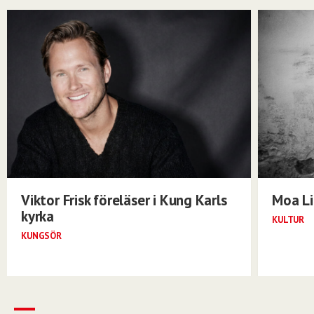
Viktor Frisk föreläser i Kung Karls
Moa Li
kyrka
KULTUR
KUNGSÖR