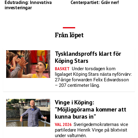
Edutrading: Innovativa
Centerpartiet: Gräv ner!
investeringar
Från löpet
Tysklandsproffs klart för
Köping Stars
Under torsdagen kom
BASKET
ligalaget Köping Stars nästa nyförvärv:
27-årige forwarden Felix Edwardsson
– 207 centimeter lång.
Vinge i Köping:
”Möjliggörarna kommer att
kunna buras in”
Sverigedemokraternas vice
VAL 2026
partiledare Henrik Vinge på blixtvisit
under valturnén.