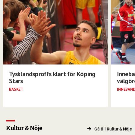
Tysklandsproffs klart för Köping
Inneba
Stars
välgö
BASKET
INNEBAN
Kultur & Nöje
Gå till
Kultur & Nöje