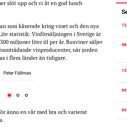
er slöt upp och vi åt en god lunch
S
man som kåserade kring vinet och den nya
12
ite statistik: Vinförsäljningen i Sverige är
300 miljoner liter öl per år. Boxviner säljer
08
 framträdande vinproducenter, när jorden
s i flera länder än tidigare.
13
Peter Fällman.
09
09
ör ännu en vår med bra och varierat
a.