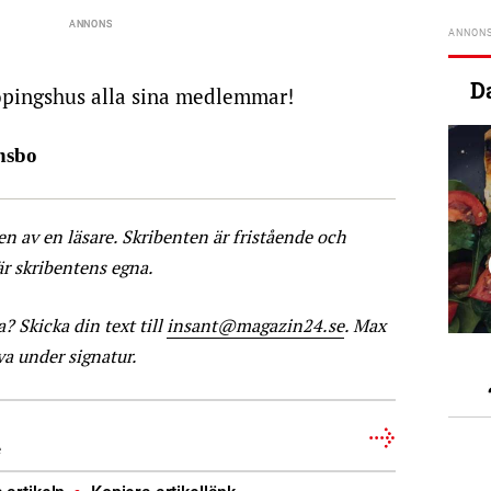
D
pingshus alla sina medlemmar!
ansbo
ven av en läsare. Skribenten är fristående och
är skribentens egna.
a? Skicka din text till
insant@magazin24.se
. Max
iva under signatur.
e