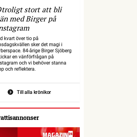
troligt stort att bli
än med Birger på
nstagram
d kvart över tio på
nsdagskvällen sker det magi i
yberspace. 84-årige Birger Sjöberg
kickar en vänförfrågan på
nstagram och vi behöver stanna
pp och reflektera.
Till alla krönikor
rattisannonser