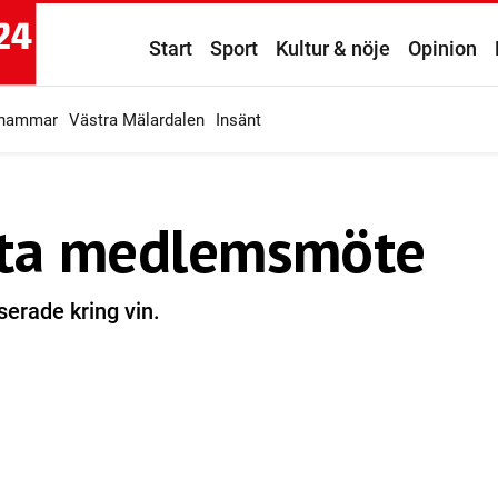
Start
Sport
Kultur & nöje
Opinion
ahammar
Västra Mälardalen
Insänt
sta medlemsmöte
erade kring vin.