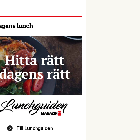
agens lunch
Till Lunchguiden