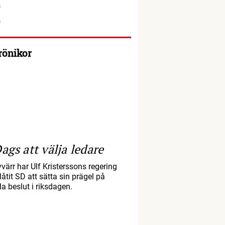
rönikor
ags att välja ledare
yvärr har Ulf Kristerssons regering
llåtit SD att sätta sin prägel på
la beslut i riksdagen.