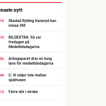
enaste nytt
Skadad Rytting Kaneryd kan
:15
missa VM
BILDEXTRA: Så var
:15
fredagen på
Medeltidsdagarna
Arbogaparet drar en tung
:52
Maten smakade gott.
lans för medeltidsdagarna
C: Vi väljer inte mellan
:44
sjukhusen
Färre dör i stroke
:13