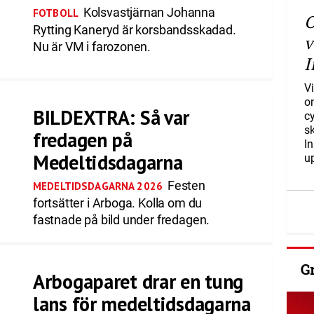
Kolsvastjärnan Johanna
FOTBOLL
O
Rytting Kaneryd är korsbandsskadad.
v
Nu är VM i farozonen.
I
Vi
o
BILDEXTRA: Så var
c
s
fredagen på
I
Medeltidsdagarna
u
Festen
MEDELTIDSDAGARNA 2026
fortsätter i Arboga. Kolla om du
fastnade på bild under fredagen.
G
Arbogaparet drar en tung
lans för medeltidsdagarna