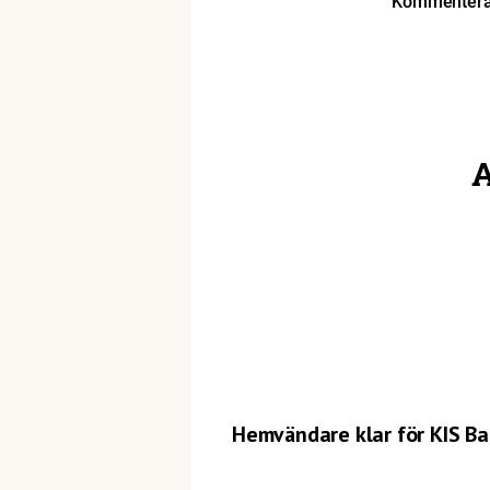
Kommentera 
A
Hemvändare klar för KIS B