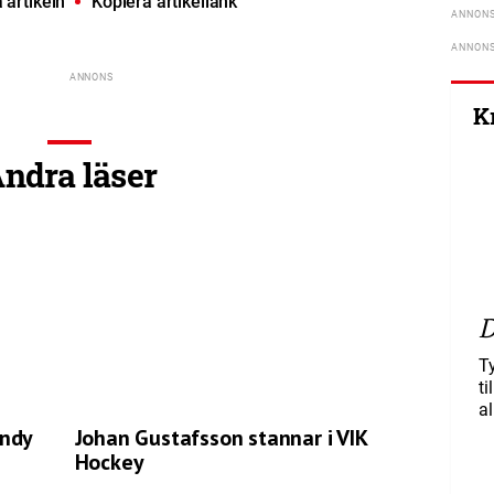
artikeln
Kopiera artikellänk
K
ndra läser
D
T
ti
al
andy
Johan Gustafsson stannar i VIK
Hockey