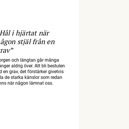
Hål i hjärtat när
ågon stjäl från en
rav”
orgen och längtan går många
nger aldrig över. Att bli bestulen
d en grav, det förstärker givetvis
lla de starka känslor som redan
inns när någon lämnat oss.