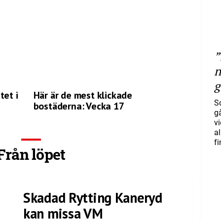
”
n
g
tet i
Här är de mest klickade
S
bostäderna: Vecka 17
gå
vi
a
f
Från löpet
Skadad Rytting Kaneryd
kan missa VM