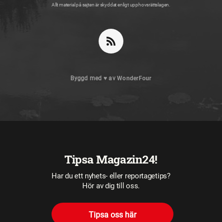
Allt material på sajten är skyddat enligt upphovsrättslagen.
Byggd med
♥
av
WonderFour
Tipsa Magazin24!
Har du ett nyhets- eller reportagetips?
Hör av dig till oss.
Tipsa oss här