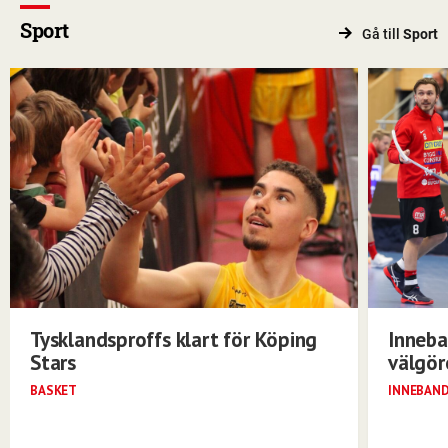
Sport
Gå till
Sport
Tysklandsproffs klart för Köping
Inneba
Stars
välgö
BASKET
INNEBAN