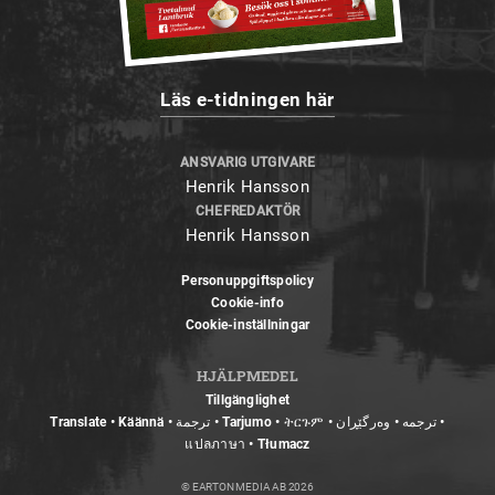
Läs e-tidningen här
ANSVARIG UTGIVARE
Henrik Hansson
CHEFREDAKTÖR
Henrik Hansson
Personuppgiftspolicy
Cookie-info
Cookie-inställningar
HJÄLPMEDEL
Tillgänglighet
Translate • Käännä • ترجمة • Tarjumo • ትርጉም • ترجمه • وەرگێڕان •
แปลภาษา • Tłumacz
© EARTON MEDIA AB 2026