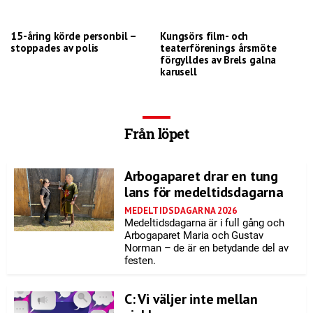
15-åring körde personbil –
Kungsörs film- och
stoppades av polis
teaterförenings årsmöte
förgylldes av Brels galna
karusell
Från löpet
Arbogaparet drar en tung
lans för medeltidsdagarna
MEDELTIDSDAGARNA 2026
Medeltidsdagarna är i full gång och
Arbogaparet Maria och Gustav
Norman – de är en betydande del av
festen.
C: Vi väljer inte mellan