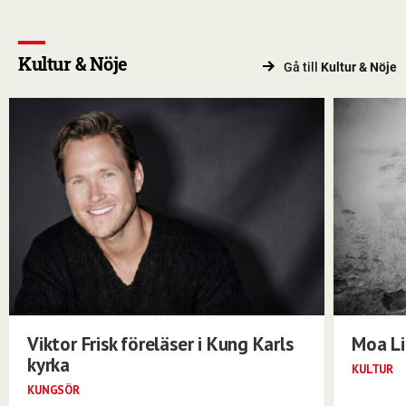
Kultur & Nöje
Gå till
Kultur & Nöje
Viktor Frisk föreläser i Kung Karls
Moa Li
kyrka
KULTUR
KUNGSÖR