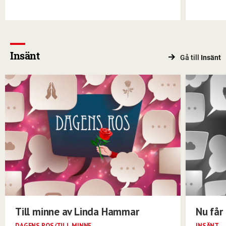
Insänt
Gå till
Insänt
Till minne av Linda Hammar
Nu får 
DAGENS ROS/TILL MINNE
INSÄNT