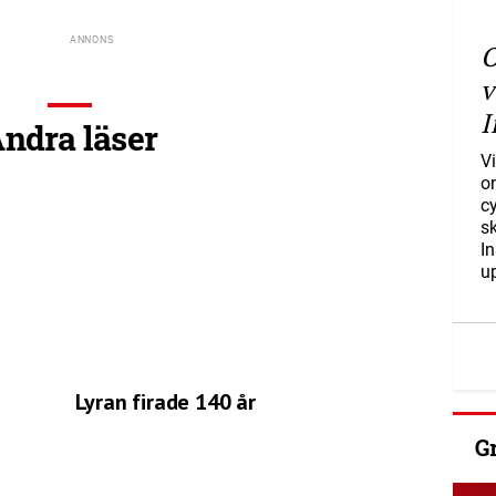
O
v
I
ndra läser
Vi
o
c
s
I
u
Lyran firade 140 år
G