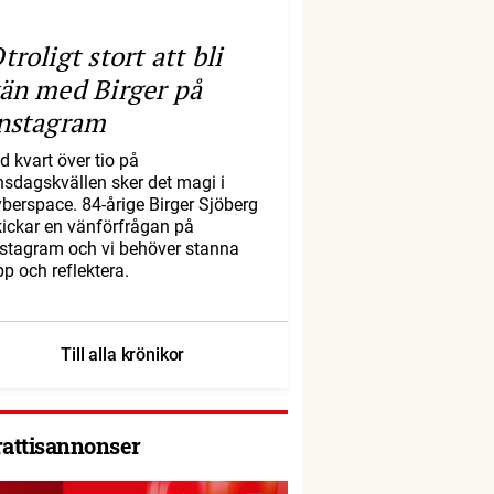
troligt stort att bli
än med Birger på
nstagram
d kvart över tio på
nsdagskvällen sker det magi i
yberspace. 84-årige Birger Sjöberg
kickar en vänförfrågan på
nstagram och vi behöver stanna
pp och reflektera.
Till alla krönikor
rattisannonser