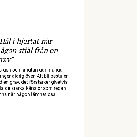
Hål i hjärtat när
ågon stjäl från en
rav”
orgen och längtan går många
nger aldrig över. Att bli bestulen
d en grav, det förstärker givetvis
lla de starka känslor som redan
inns när någon lämnat oss.