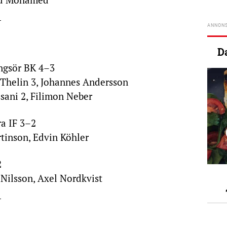
.
:
D
ngsör BK 4–3
 Thelin 3, Johannes Andersson
sani 2, Filimon Neber
a IF 3–2
rtinson, Edvin Köhler
2
 Nilsson, Axel Nordkvist
.