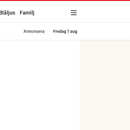
Blåljus
Familj
Annonsera
Fredag
7 aug