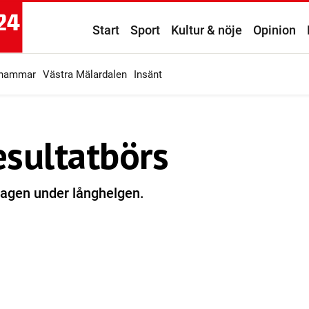
Start
Sport
Kultur & nöje
Opinion
ahammar
Västra Mälardalen
Insänt
esultatbörs
 lagen under långhelgen.