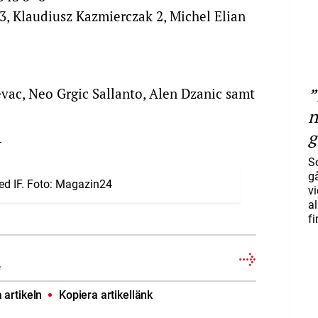
 3, Klaudiusz Kazmierczak 2, Michel Elian
”
evac, Neo Grgic Sallanto, Alen Dzanic samt
n
.
g
S
gå
Hed IF. Foto: Magazin24
vi
a
f
e
artikeln
Kopiera artikellänk