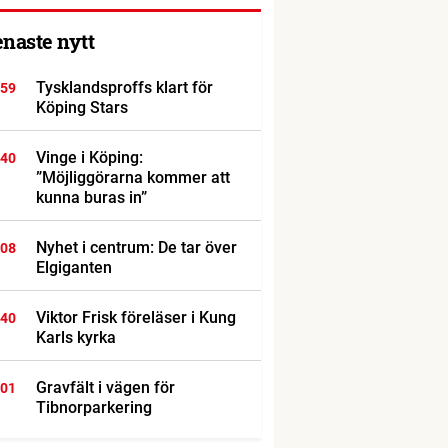
enaste nytt
Tysklandsproffs klart för
:59
Köping Stars
Vinge i Köping:
:40
”Möjliggörarna kommer att
kunna buras in”
Nyhet i centrum: De tar över
:08
Elgiganten
Viktor Frisk föreläser i Kung
:40
Karls kyrka
Gravfält i vägen för
:01
Tibnorparkering