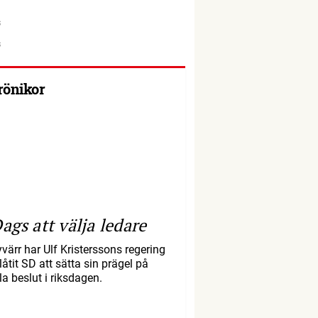
rönikor
ags att välja ledare
yvärr har Ulf Kristerssons regering
llåtit SD att sätta sin prägel på
la beslut i riksdagen.