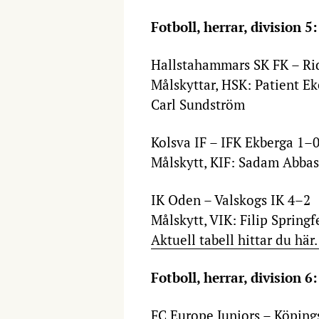
Fotboll, herrar, division 5:
Hallstahammars SK FK – Ri
Målskyttar, HSK: Patient E
Carl Sundström
Kolsva IF – IFK Ekberga 1–
Målskytt, KIF: Sadam Abba
IK Oden – Valskogs IK 4–2
Målskytt, VIK: Filip Springf
Aktuell tabell hittar du här
Fotboll, herrar, division 6:
FC Europe Juniors – Köping