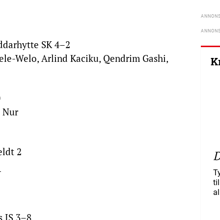
ddarhytte SK 4–2
kele-Welo, Arlind Kaciku, Qendrim Gashi,
K
0
s Nur
eldt 2
D
.
T
ti
al
s IS 3–8