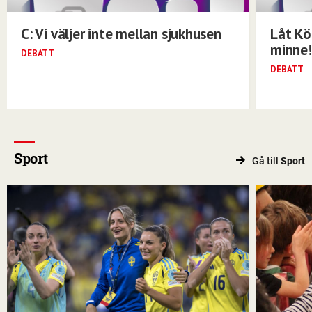
C: Vi väljer inte mellan sjukhusen
Låt Kö
minne!
DEBATT
DEBATT
Sport
Gå till
Sport