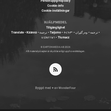
Personuppgiftspolicy
Cookie-info
Cookie-inställningar
HJÄLPMEDEL
Tillgänglighet
Translate • Käännä • ترجمة • Tarjumo • ትርጉም • ترجمه • وەرگێڕان •
แปลภาษา • Tłumacz
© EARTON MEDIA AB 2026
Allt material på sajten är skyddat enligt upphovsrättslagen.
Byggd med
♥
av
WonderFour