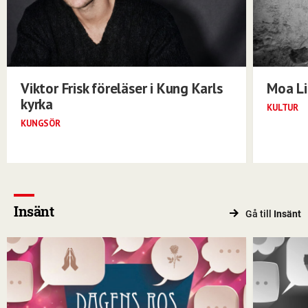
Viktor Frisk föreläser i Kung Karls
Moa Li
kyrka
KULTUR
KUNGSÖR
Insänt
Gå till
Insänt