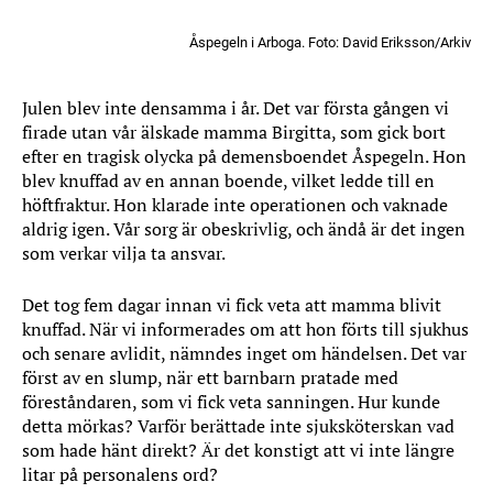
Åspegeln i Arboga. Foto: David Eriksson/Arkiv
Julen blev inte densamma i år. Det var första gången vi
firade utan vår älskade mamma Birgitta, som gick bort
efter en tragisk olycka på demensboendet Åspegeln. Hon
blev knuffad av en annan boende, vilket ledde till en
höftfraktur. Hon klarade inte operationen och vaknade
aldrig igen. Vår sorg är obeskrivlig, och ändå är det ingen
som verkar vilja ta ansvar.
Det tog fem dagar innan vi fick veta att mamma blivit
knuffad. När vi informerades om att hon förts till sjukhus
och senare avlidit, nämndes inget om händelsen. Det var
först av en slump, när ett barnbarn pratade med
föreståndaren, som vi fick veta sanningen. Hur kunde
detta mörkas? Varför berättade inte sjuksköterskan vad
som hade hänt direkt? Är det konstigt att vi inte längre
litar på personalens ord?