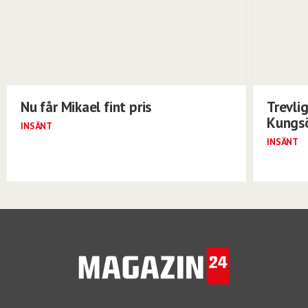
Nu får Mikael fint pris
Trevli
Kungs
INSÄNT
INSÄNT