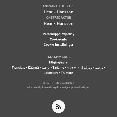
ANSVARIG UTGIVARE
Henrik Hansson
CHEFREDAKTÖR
Henrik Hansson
Personuppgiftspolicy
Cookie-info
Cookie-inställningar
HJÄLPMEDEL
Tillgänglighet
Translate • Käännä • ترجمة • Tarjumo • ትርጉም • ترجمه • وەرگێڕان •
แปลภาษา • Tłumacz
© EARTON MEDIA AB 2026
Allt material på sajten är skyddat enligt upphovsrättslagen.