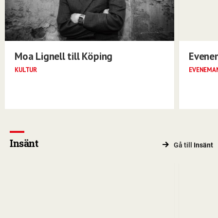
Moa Lignell till Köping
Evene
KULTUR
EVENEMA
Insänt
Gå till
Insänt