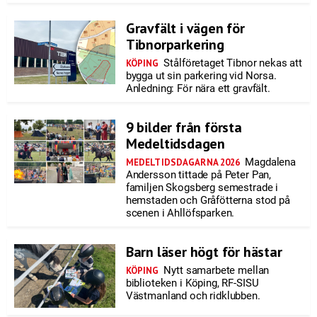
Gravfält i vägen för
Tibnorparkering
Stålföretaget Tibnor nekas att
KÖPING
bygga ut sin parkering vid Norsa.
Anledning: För nära ett gravfält.
9 bilder från första
Medeltidsdagen
Magdalena
MEDELTIDSDAGARNA 2026
Andersson tittade på Peter Pan,
familjen Skogsberg semestrade i
hemstaden och Gråfötterna stod på
scenen i Ahllöfsparken.
Barn läser högt för hästar
Nytt samarbete mellan
KÖPING
biblioteken i Köping, RF-SISU
Västmanland och ridklubben.