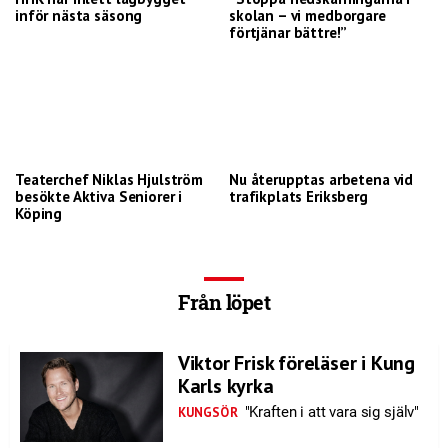
inför nästa säsong
skolan – vi medborgare
förtjänar bättre!”
Teaterchef Niklas Hjulström
Nu återupptas arbetena vid
besökte Aktiva Seniorer i
trafikplats Eriksberg
Köping
Från löpet
Viktor Frisk föreläser i Kung
Karls kyrka
"Kraften i att vara sig själv"
KUNGSÖR