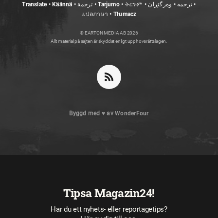
Translate • Käännä • ترجمة • Tarjumo • ትርጉም • ترجمه • وەرگێڕان •
แปลภาษา • Tłumacz
© EARTON MEDIA AB 2026
Allt material på sajten är skyddat enligt upphovsrättslagen.
Byggd med
♥
av
WonderFour
Tipsa Magazin24!
Har du ett nyhets- eller reportagetips?