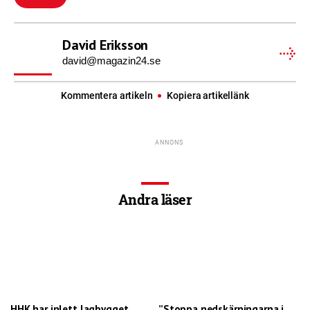
David Eriksson
david@magazin24.se
Kommentera artikeln
Kopiera artikellänk
Andra läser
HHK har inlett lagbygget
”Stoppa nedskärningarna i