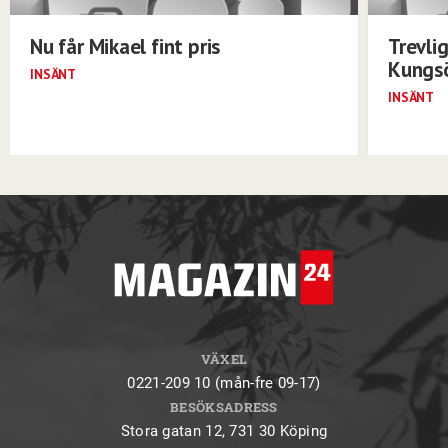
Nu får Mikael fint pris
Trevli
Kungs
INSÄNT
INSÄNT
VÄXEL
0221-209 10 (mån-fre 09-17)
BESÖKSADRESS
Stora gatan 12, 731 30 Köping