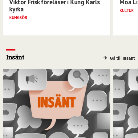
Viktor Frisk föreläser i Kung Karls
Moa Li
kyrka
KULTUR
KUNGSÖR
Insänt
Gå till
Insänt