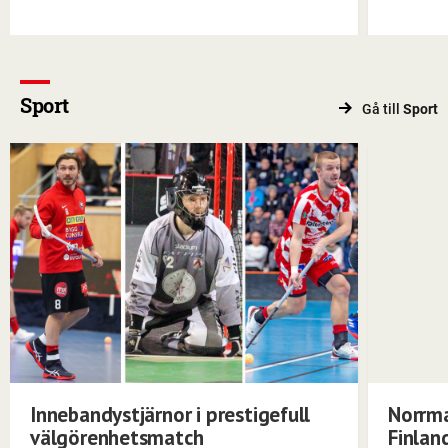
Sport
Gå till
Sport
Innebandystjärnor i prestigefull
Norrma
välgörenhetsmatch
Finlan