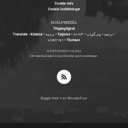
Cookie-info
Cookie-inställningar
HJÄLPMEDEL
Tillgänglighet
Translate • Käännä • ترجمة • Tarjumo • ትርጉም • ترجمه • وەرگێڕان •
แปลภาษา • Tłumacz
© EARTON MEDIA AB 2026
Allt material på sajten är skyddat enligt upphovsrättslagen.
Byggd med
♥
av
WonderFour