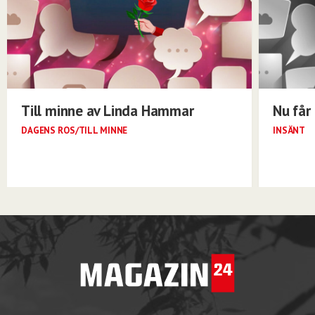
Till minne av Linda Hammar
Nu får 
DAGENS ROS/TILL MINNE
INSÄNT