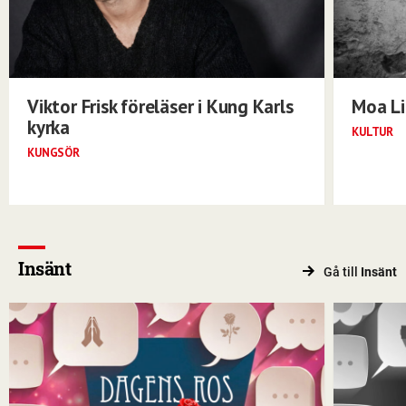
Viktor Frisk föreläser i Kung Karls
Moa Li
kyrka
KULTUR
KUNGSÖR
Insänt
Gå till
Insänt