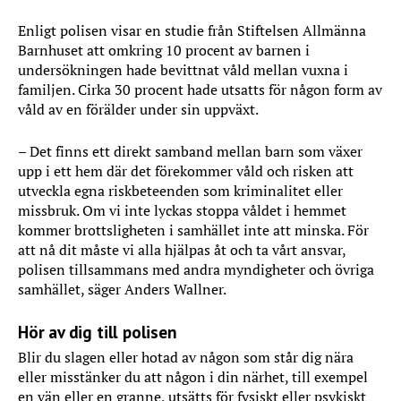
Enligt polisen visar en studie från Stiftelsen Allmänna
Barnhuset att omkring 10 procent av barnen i
undersökningen hade bevittnat våld mellan vuxna i
familjen. Cirka 30 procent hade utsatts för någon form av
våld av en förälder under sin uppväxt.
– Det finns ett direkt samband mellan barn som växer
upp i ett hem där det förekommer våld och risken att
utveckla egna riskbeteenden som kriminalitet eller
missbruk. Om vi inte lyckas stoppa våldet i hemmet
kommer brottsligheten i samhället inte att minska. För
att nå dit måste vi alla hjälpas åt och ta vårt ansvar,
polisen tillsammans med andra myndigheter och övriga
samhället, säger Anders Wallner.
Hör av dig till polisen
Blir du slagen eller hotad av någon som står dig nära
eller misstänker du att någon i din närhet, till exempel
en vän eller en granne, utsätts för fysiskt eller psykiskt