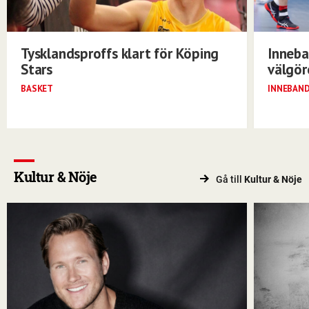
Tysklandsproffs klart för Köping
Inneba
Stars
välgö
BASKET
INNEBAN
Kultur & Nöje
Gå till
Kultur & Nöje