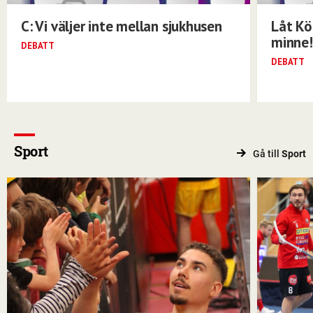
C: Vi väljer inte mellan sjukhusen
Låt Kö
minne!
DEBATT
DEBATT
Sport
Gå till
Sport