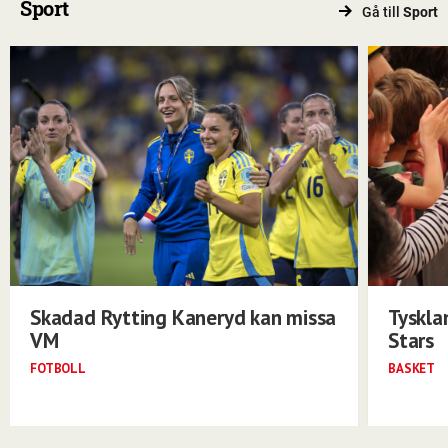
Sport
Gå till
Sport
Skadad Rytting Kaneryd kan missa
Tyskla
VM
Stars
FOTBOLL
BASKET