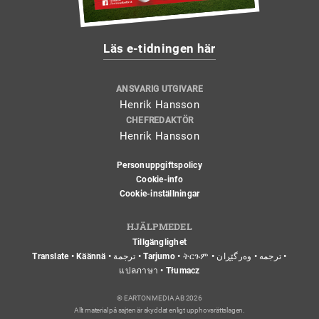
Läs e-tidningen här
ANSVARIG UTGIVARE
Henrik Hansson
CHEFREDAKTÖR
Henrik Hansson
Personuppgiftspolicy
Cookie-info
Cookie-inställningar
HJÄLPMEDEL
Tillgänglighet
Translate • Käännä • ترجمة • Tarjumo • ትርጉም • ترجمه • وەرگێڕان •
แปลภาษา • Tłumacz
© EARTON MEDIA AB 2026
Allt material på sajten är skyddat enligt upphovsrättslagen.