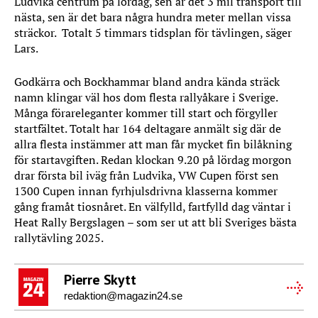
Ludvika centrum på lördag, sen är det 3 mil transport till
nästa, sen är det bara några hundra meter mellan vissa
sträckor. Totalt 5 timmars tidsplan för tävlingen, säger
Lars.
Godkärra och Bockhammar bland andra kända sträck
namn klingar väl hos dom flesta rallyåkare i Sverige.
Många förareleganter kommer till start och förgyller
startfältet. Totalt har 164 deltagare anmält sig där de
allra flesta instämmer att man får mycket fin bilåkning
för startavgiften. Redan klockan 9.20 på lördag morgon
drar första bil iväg från Ludvika, VW Cupen först sen
1300 Cupen innan fyrhjulsdrivna klasserna kommer
gång framåt tiosnåret. En välfylld, fartfylld dag väntar i
Heat Rally Bergslagen – som ser ut att bli Sveriges bästa
rallytävling 2025.
Pierre Skytt
redaktion@magazin24.se