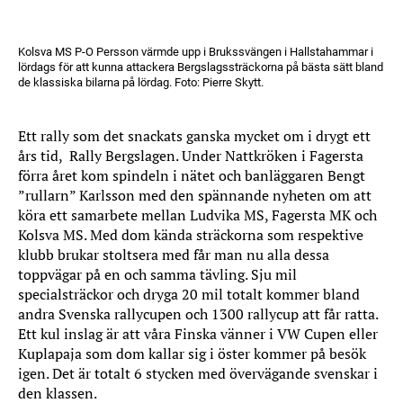
Kolsva MS P-O Persson värmde upp i Brukssvängen i Hallstahammar i
lördags för att kunna attackera Bergslagssträckorna på bästa sätt bland
de klassiska bilarna på lördag. Foto: Pierre Skytt.
Ett rally som det snackats ganska mycket om i drygt ett
års tid, Rally Bergslagen. Under Nattkröken i Fagersta
förra året kom spindeln i nätet och banläggaren Bengt
”rullarn” Karlsson med den spännande nyheten om att
köra ett samarbete mellan Ludvika MS, Fagersta MK och
Kolsva MS. Med dom kända sträckorna som respektive
klubb brukar stoltsera med får man nu alla dessa
toppvägar på en och samma tävling. Sju mil
specialsträckor och dryga 20 mil totalt kommer bland
andra Svenska rallycupen och 1300 rallycup att får ratta.
Ett kul inslag är att våra Finska vänner i VW Cupen eller
Kuplapaja som dom kallar sig i öster kommer på besök
igen. Det är totalt 6 stycken med övervägande svenskar i
den klassen.