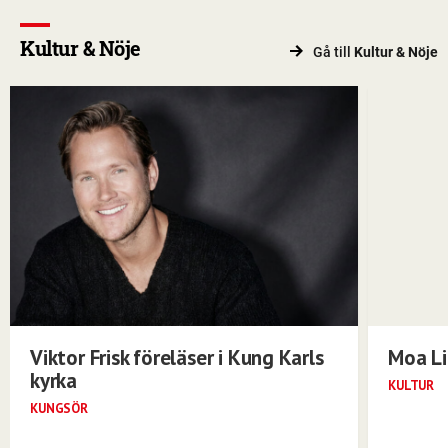
Kultur & Nöje
Gå till
Kultur & Nöje
Viktor Frisk föreläser i Kung Karls
Moa Li
kyrka
KULTUR
KUNGSÖR