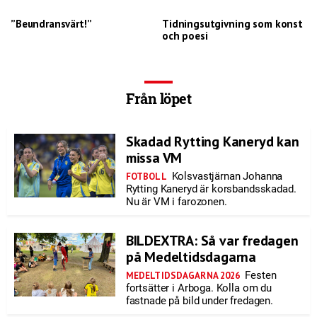
”Beundransvärt!”
Tidningsutgivning som konst
och poesi
Från löpet
Skadad Rytting Kaneryd kan
missa VM
Kolsvastjärnan Johanna
FOTBOLL
Rytting Kaneryd är korsbandsskadad.
Nu är VM i farozonen.
BILDEXTRA: Så var fredagen
på Medeltidsdagarna
Festen
MEDELTIDSDAGARNA 2026
fortsätter i Arboga. Kolla om du
fastnade på bild under fredagen.