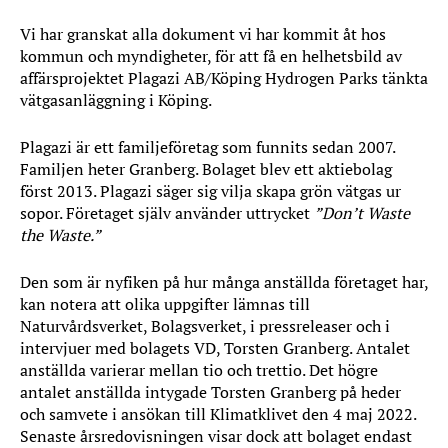
Vi har granskat alla dokument vi har kommit åt hos
kommun och myndigheter, för att få en helhetsbild av
affärsprojektet Plagazi AB/Köping Hydrogen Parks tänkta
vätgasanläggning i Köping.
Plagazi är ett familjeföretag som funnits sedan 2007.
Familjen heter Granberg. Bolaget blev ett aktiebolag
först 2013. Plagazi säger sig vilja skapa grön vätgas ur
sopor. Företaget själv använder uttrycket
”Don’t Waste
the Waste.”
Den som är nyfiken på hur många anställda företaget har,
kan notera att olika uppgifter lämnas till
Naturvårdsverket, Bolagsverket, i pressreleaser och i
intervjuer med bolagets VD, Torsten Granberg. Antalet
anställda varierar mellan tio och trettio. Det högre
antalet anställda intygade Torsten Granberg på heder
och samvete i ansökan till Klimatklivet den 4 maj 2022.
Senaste årsredovisningen visar dock att bolaget endast