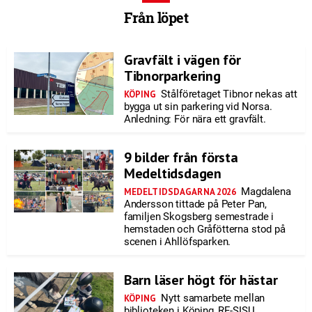
Från löpet
Gravfält i vägen för
Tibnorparkering
Stålföretaget Tibnor nekas att
KÖPING
bygga ut sin parkering vid Norsa.
Anledning: För nära ett gravfält.
9 bilder från första
Medeltidsdagen
Magdalena
MEDELTIDSDAGARNA 2026
Andersson tittade på Peter Pan,
familjen Skogsberg semestrade i
hemstaden och Gråfötterna stod på
scenen i Ahllöfsparken.
Barn läser högt för hästar
Nytt samarbete mellan
KÖPING
biblioteken i Köping, RF-SISU