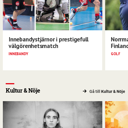
Innebandystjärnor i prestigefull
Norrma
välgörenhetsmatch
Finlan
INNEBANDY
GOLF
Kultur & Nöje
Gå till
Kultur & Nöje