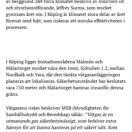
av berggrund. Det torra klimatet beskrivs av InEnTecs vd
och styrelseordförande, Jeffrey Surma, som mycket
gynnsam året om. I Köping är klimatet stora delar av året
förenat med fukt, som riskerar att minska effektiviteten i
processen.
Bostadsområden
I Köping ligger bostadsområdena Malmön och
Mälartorget mycket nära den tomt, Sjötullen 1.2, mellan
Nordkalk och Yara, där den tänkta vätgasanläggningen
planeras att lokaliseras. Säkerhetsavståndet har beslutats
vara 750 meter och Mälartorget hamnar innanför denna
gräns.
Vätgasens risker beskriver MSB (Myndigheten för
Samhällsskydd och Beredskap) såhär:
”Vätgas är en
utmanande gas säkerhetsmässigt, som behöver extra
hänsyn för att kunna hanteras på ett säkert sätt. Som