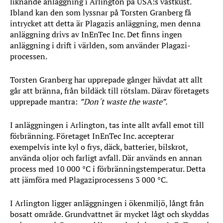
liknande anläggning i Arlington på USA:s västkust.
Ibland kan den som lyssnar på Torsten Granberg få
intrycket att detta är Plagazis anläggning, men denna
anläggning drivs av InEnTec Inc. Det finns ingen
anläggning i drift i världen, som använder Plagazi-
processen.
Torsten Granberg har upprepade gånger hävdat att allt
går att bränna, från bildäck till rötslam. Därav företagets
upprepade mantra:
”Don´t waste the waste”.
I anläggningen i Arlington, tas inte allt avfall emot till
förbränning. Företaget InEnTec Inc. accepterar
exempelvis inte kyl o frys, däck, batterier, bilskrot,
använda oljor och farligt avfall. Där används en annan
process med 10 000 °C i förbränningstemperatur. Detta
att jämföra med Plagaziprocessens 3 000 °C.
I Arlington ligger anläggningen i ökenmiljö, långt från
bosatt område. Grundvattnet är mycket lågt och skyddas