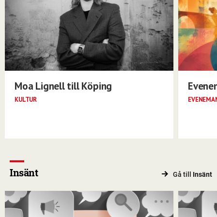
Moa Lignell till Köping
Evene
KULTUR
EVENEMA
Insänt
Gå till
Insänt