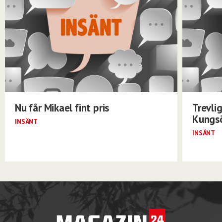
Nu får Mikael fint pris
Trevli
Kungs
INSÄNT
INSÄNT