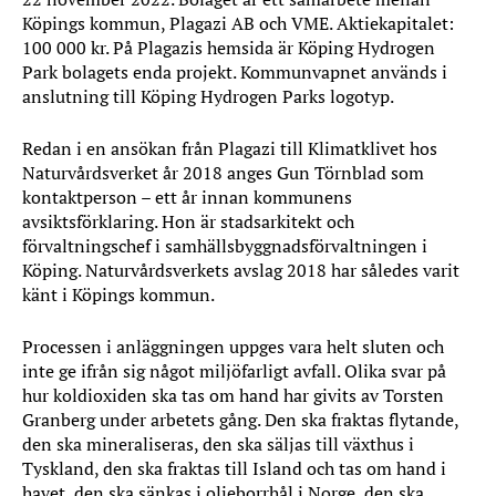
Köpings kommun, Plagazi AB och VME. Aktiekapitalet:
100 000 kr. På Plagazis hemsida är Köping Hydrogen
Park bolagets enda projekt. Kommunvapnet används i
anslutning till Köping Hydrogen Parks logotyp.
Redan i en ansökan från Plagazi till Klimatklivet hos
Naturvårdsverket år 2018 anges Gun Törnblad som
kontaktperson – ett år innan kommunens
avsiktsförklaring. Hon är stadsarkitekt och
förvaltningschef i samhällsbyggnadsförvaltningen i
Köping. Naturvårdsverkets avslag 2018 har således varit
känt i Köpings kommun.
Processen i anläggningen uppges vara helt sluten och
inte ge ifrån sig något miljöfarligt avfall. Olika svar på
hur koldioxiden ska tas om hand har givits av Torsten
Granberg under arbetets gång. Den ska fraktas flytande,
den ska mineraliseras, den ska säljas till växthus i
Tyskland, den ska fraktas till Island och tas om hand i
havet, den ska sänkas i oljeborrhål i Norge, den ska