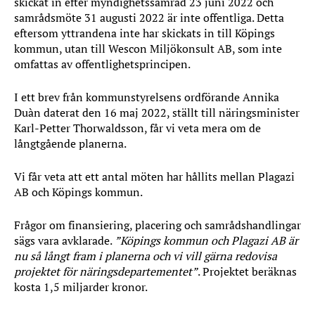
skickat in efter myndighetssamråd 23 juni 2022 och
samrådsmöte 31 augusti 2022 är inte offentliga. Detta
eftersom yttrandena inte har skickats in till Köpings
kommun, utan till Wescon Miljö­konsult AB, som inte
omfattas av offentlighetsprincipen.
I ett brev från kommunstyrelsens ordförande Annika
Duàn daterat den 16 maj 2022, ställt till näringsminister
Karl-Petter Thorwaldsson, får vi veta mera om de
långtgående planerna.
Vi får veta att ett antal möten har hållits mellan Plagazi
AB och Köpings kommun.
Frågor om finansiering, placering och samrådshandlingar
sägs vara avklarade.
”Köpings kommun och Plagazi AB är
nu så långt fram i planerna och vi vill gärna redovisa
projektet för näringsdepartementet”
. Projektet beräknas
kosta 1,5 miljarder kronor.