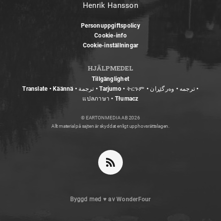
Henrik Hansson
Personuppgiftspolicy
Cookie-info
Cookie-inställningar
HJÄLPMEDEL
Tillgänglighet
Translate • Käännä • ترجمة • Tarjumo • ትርጉም • ترجمه • وەرگێڕان •
แปลภาษา • Tłumacz
© EARTON MEDIA AB 2026
Allt material på sajten är skyddat enligt upphovsrättslagen.
Byggd med
♥
av
WonderFour