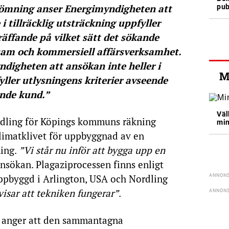
mning anser Energimyndigheten att
pub
i tillräcklig utsträckning uppfyller
räffande på vilket sätt det sökande
sam och kommersiell affärsverksamhet.
digheten att ansökan inte heller i
M
fyller utlysningens kriterier avseende
ande kund.”
Väl
rdling för Köpings kommuns räkning
min
Klimatklivet för uppbyggnad av en
ning.
”Vi står nu inför att bygga upp en
i ansökan. Plagaziprocessen finns enligt
byggd i Arlington, USA och Nordling
isar att tekniken fungerar”
.
ch anger att den sammantagna