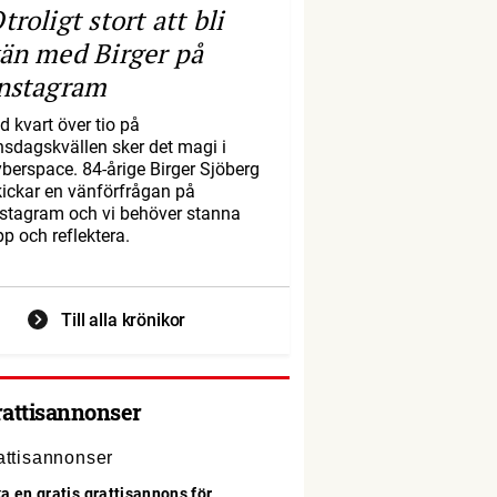
troligt stort att bli
än med Birger på
nstagram
d kvart över tio på
nsdagskvällen sker det magi i
yberspace. 84-årige Birger Sjöberg
kickar en vänförfrågan på
nstagram och vi behöver stanna
pp och reflektera.
Till alla krönikor
rattisannonser
a en gratis grattisannons för