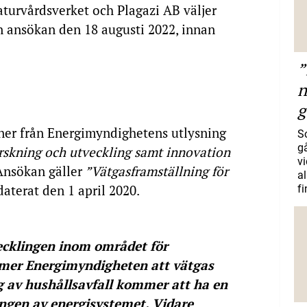
aturvårdsverket och Plagazi AB väljer
sin ansökan den 18 augusti 2022, innan
”
n
g
oner från Energimyndighetens utlysning
S
gå
forskning och utveckling samt innovation
vi
 Ansökan gäller
”Vätgasframställning för
a
 daterat den 1 april 2020.
f
cklingen inom området för
mer Energimyndigheten att vätgas
g av hushållsavfall kommer att ha en
ingen av energisystemet. Vidare