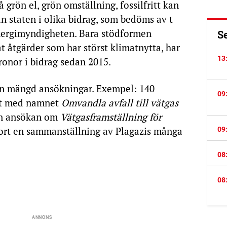
å grön el, grön omställning, fossilfritt kan
ån staten i olika bidrag, som bedöms av t
nergimyndigheten. Bara stödformen
S
åt åtgärder som har störst klimatnytta, har
13
ronor i bidrag sedan 2015.
 en mängd ansökningar. Exempel: 140
09
ekt med namnet
Omvandla avfall
till vätgas
 en ansökan om
Vätgasframställning för
jort en sammanställning av Plagazis många
09
08
08