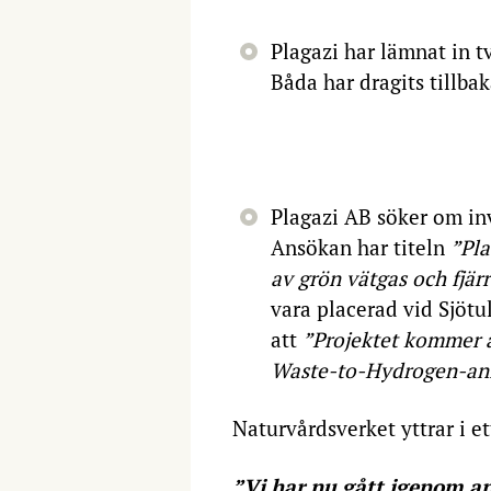
Plagazi har lämnat in t
Båda har dragits tillbak
2022
Plagazi AB söker om inv
Ansökan har titeln
”Pla
av grön vätgas och fjär
vara placerad vid Sjötu
att
”Projektet kommer a
Waste-to-Hydrogen-anl
Naturvårdsverket yttrar i et
”Vi har nu gått igenom an