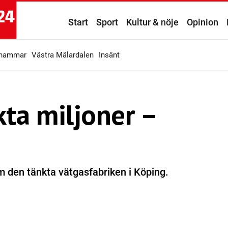
Start
Sport
Kultur & nöje
Opinion
ahammar
Västra Mälardalen
Insänt
ta miljoner –
 om den tänkta vätgasfabriken i Köping.