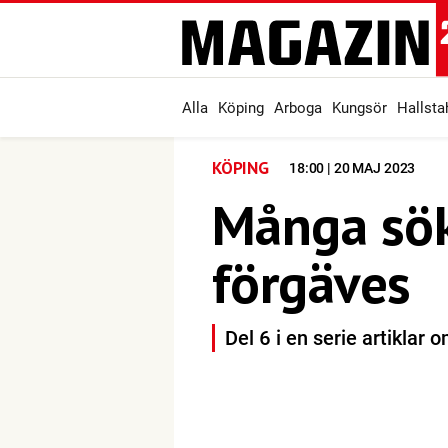
Alla
Köping
Arboga
Kungsör
Hallst
KÖPING
18:00 | 20 MAJ 2023
Många sök
förgäves
Del 6 i en serie artiklar