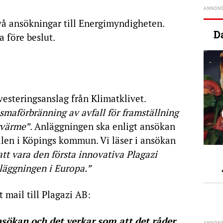
vå ansökningar till Energimyndigheten.
D
a före beslut.
esteringsanslag från Klimatklivet.
smaförbränning av avfall för framställning
rvärme”
. Anläggningen ska enligt ansökan
llen i Köpings kommun. Vi läser i ansökan
tt vara den första innovativa Plagazi
äggningen i Europa.”
t mail till Plagazi AB:
sökan och det verkar som att det råder