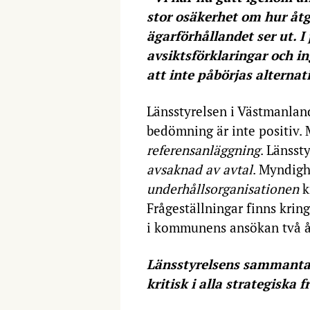
stor osäkerhet om hur åt
ägarförhållandet ser ut. I
avsiktsförklaringar och in
att inte påbörjas alternat
Länsstyrelsen i Västmanlan
bedömning är inte positiv.
referensanläggning
. Länsst
avsaknad av avtal
. Myndigh
underhållsorganisationen
k
Frågeställningar finns krin
i kommunens ansökan två år
Länsstyrelsens sammantag
kritisk i alla strategiska 