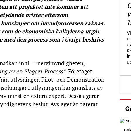
O
n att projektet inte kommer att
v
tydande brister eftersom
I
a kunskaper om huvudprocessen saknas.
r som de ekonomiska kalkylerna utgår
Vi
 med den process som i övrigt beskrivs
o
c
s
I
ansökan in till Energimyndigheten,
u
ing av en Plagazi-Process”
. Företaget
från utlysningen Pilot- och Demonstration
 ansökningar i utlysningen har granskats av
av minst en extern expert. Dessa agerar
yndighetens beslut. Avslaget är daterat
G
Bok