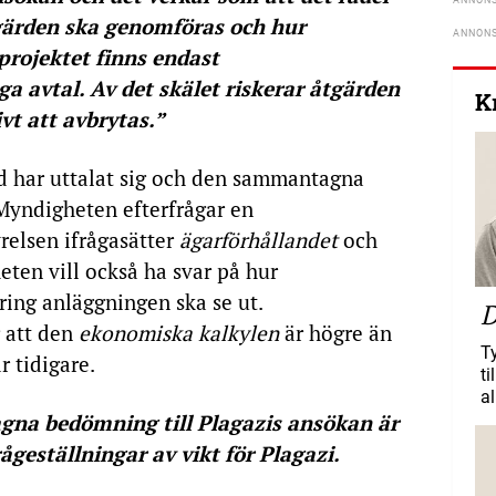
gärden ska genomföras och hur
 projektet finns endast
ga avtal. Av det skälet riskerar åtgärden
K
ivt att avbrytas.”
d har uttalat sig och den sammantagna
 Myndigheten efterfrågar en
yrelsen ifrågasätter
ägarförhållandet
och
eten vill också ha svar på hur
ring anläggningen ska se ut.
D
g att den
ekonomiska kalkylen
är högre än
T
 tidigare.
ti
al
na bedömning till Plagazis ansökan är
frågeställningar av vikt för Plagazi.