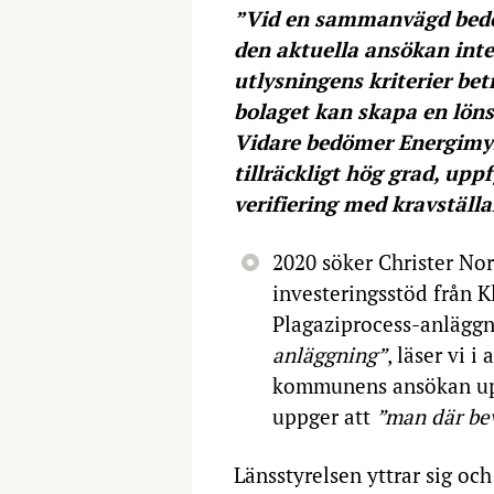
”Vid en sammanvägd bedö
den aktuella ansökan inte 
utlysningens kriterier bet
bolaget kan skapa en lön
Vidare bedömer Energimyn
tillräckligt hög grad, upp
verifiering med kravställ
2020 söker Christer No
investeringsstöd från 
Plagaziprocess-anlägg
anläggning”
, läser vi 
kommunens ansökan upp
uppger att
”man där bev
Länsstyrelsen yttrar sig o