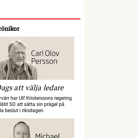
rönikor
ags att välja ledare
yvärr har Ulf Kristerssons regering
llåtit SD att sätta sin prägel på
la beslut i riksdagen.