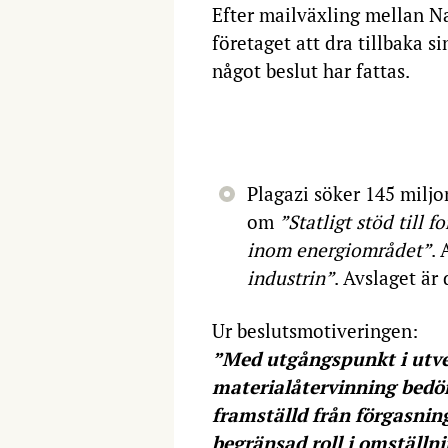
Efter mailväxling mellan N
företaget att dra tillbaka 
något beslut har fattas.
2020
Plagazi söker 145 milj
om
”Statligt stöd till 
inom energiområdet”
.
industrin”
. Avslaget är
Ur beslutsmotiveringen:
”Med utgångspunkt i utve
materialåtervinning bedö
framställd från förgasnin
begränsad roll i omställn