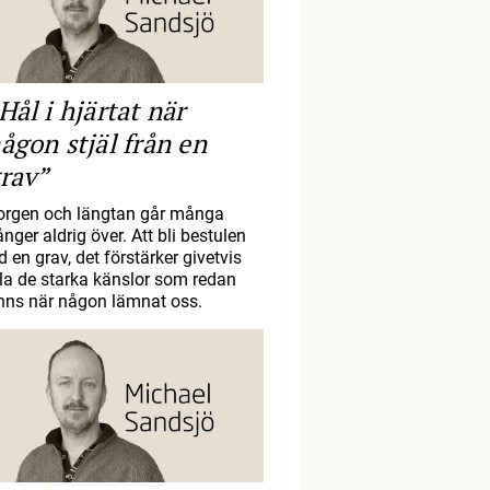
Hål i hjärtat när
ågon stjäl från en
rav”
orgen och längtan går många
nger aldrig över. Att bli bestulen
d en grav, det förstärker givetvis
lla de starka känslor som redan
inns när någon lämnat oss.