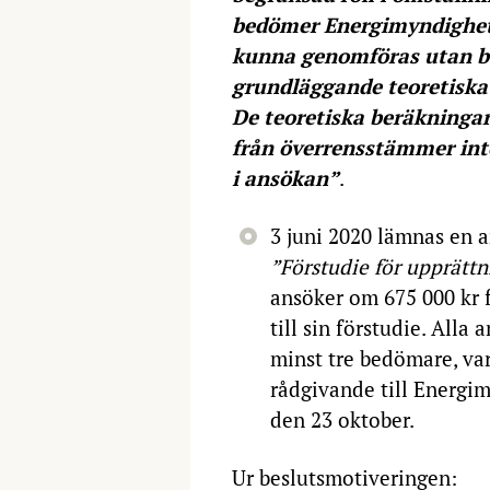
bedömer Energimyndighete
kunna genomföras utan be
grundläggande teoretisk
De teoretiska beräkninga
från överrensstämmer inte
i ansökan”
.
3 juni 2020 lämnas en 
”Förstudie för upprättn
ansöker om 675 000 kr 
till sin förstudie. Alla
minst tre bedömare, var
rådgivande till Energim
den 23 oktober.
Ur beslutsmotiveringen: