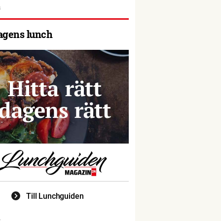
agens lunch
Till Lunchguiden