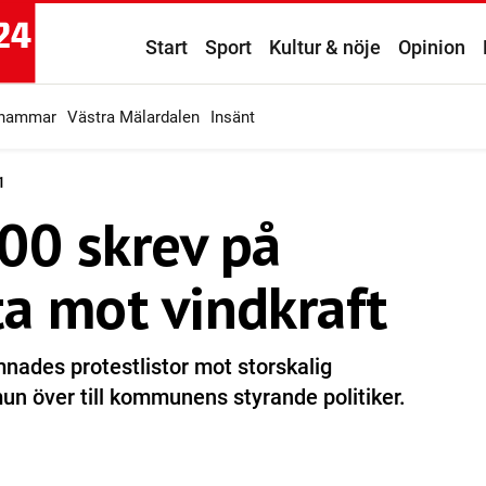
Start
Sport
Kultur & nöje
Opinion
ahammar
Västra Mälardalen
Insänt
1
00 skrev på
ta mot vindkraft
ades protestlistor mot storskalig
un över till kommunens styrande politiker.