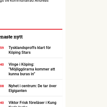
ings tre kommunalråd Andreas
enaste nytt
Tysklandsproffs klart för
:59
Köping Stars
Vinge i Köping:
:40
”Möjliggörarna kommer att
kunna buras in”
Nyhet i centrum: De tar över
:08
Elgiganten
Viktor Frisk föreläser i Kung
:40