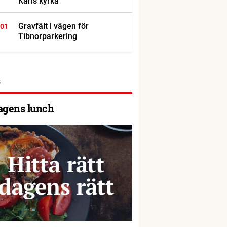
Karls kyrka
Gravfält i vägen för
:01
Tibnorparkering
agens lunch