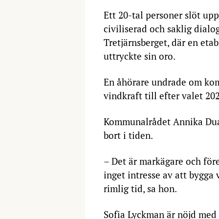
Ett 20-tal personer slöt up
civiliserad och saklig dialo
Tretjärnsberget, där en etab
uttryckte sin oro.
En åhörare undrade om kom
vindkraft till efter valet 20
Kommunalrådet Annika Duán 
bort i tiden.
– Det är markägare och för
inget intresse av att bygga 
rimlig tid, sa hon.
Sofia Lyckman är nöjd med 