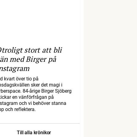
troligt stort att bli
än med Birger på
nstagram
d kvart över tio på
nsdagskvällen sker det magi i
yberspace. 84-årige Birger Sjöberg
kickar en vänförfrågan på
nstagram och vi behöver stanna
pp och reflektera.
Till alla krönikor