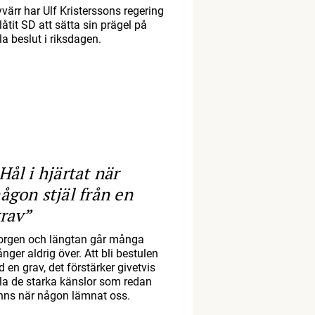
yvärr har Ulf Kristerssons regering
llåtit SD att sätta sin prägel på
la beslut i riksdagen.
Hål i hjärtat när
ågon stjäl från en
rav”
orgen och längtan går många
nger aldrig över. Att bli bestulen
d en grav, det förstärker givetvis
lla de starka känslor som redan
inns när någon lämnat oss.