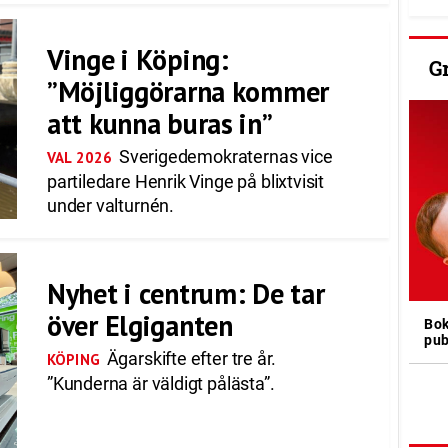
Vinge i Köping:
G
”Möjliggörarna kommer
att kunna buras in”
Sverigedemokraternas vice
VAL 2026
partiledare Henrik Vinge på blixtvisit
under valturnén.
Nyhet i centrum: De tar
över Elgiganten
Bok
pub
Ägarskifte efter tre år.
KÖPING
”Kunderna är väldigt pålästa”.