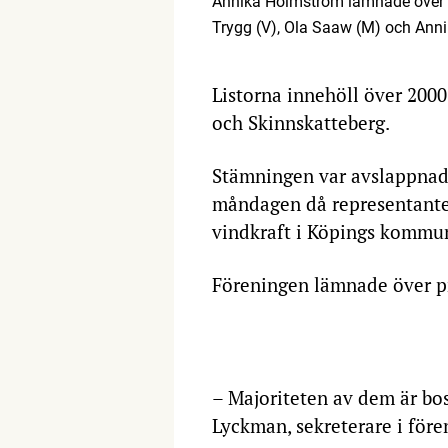
Annika Holmström lämnade över l
Trygg (V), Ola Saaw (M) och Anni
Listorna innehöll över 200
och Skinnskatteberg.
Stämningen var avslappnad 
måndagen då representanter 
vindkraft i Köpings kommu
Föreningen lämnade över pr
– Majoriteten av dem är b­o
Lyckman, sekreterare i före