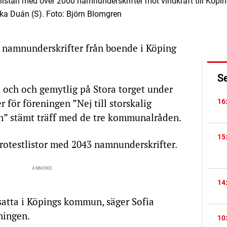
istan med över 2000 namnunderskrifter mot vindkraft till Köp
ka Duán (S). Foto: Björn Blomgren
0 namnunderskrifter från boende i Köping
S
och och gemytlig på Stora torget under
för föreningen ”Nej till storskalig
16
n” stämt träff med de tre kommunalråden.
15
otestlistor med 2043 namnunderskrifter.
14
satta i Köpings kommun, säger Sofia
ningen.
10