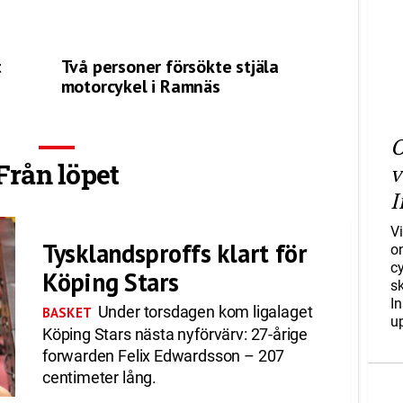
t
Två personer försökte stjäla
motorcykel i Ramnäs
O
Från löpet
v
I
Vi
Tysklandsproffs klart för
o
c
Köping Stars
s
I
Under torsdagen kom ligalaget
BASKET
u
Köping Stars nästa nyförvärv: 27-årige
forwarden Felix Edwardsson – 207
centimeter lång.