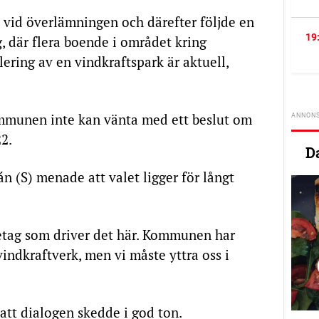
p vid överlämningen och därefter följde en
19
g, där flera boende i området kring
lering av en vindkraftspark är aktuell,
munen inte kan vänta med ett beslut om
22.
D
(S) menade att valet ligger för långt
etag som driver det här. Kommunen har
vindkraftverk, men vi måste yttra oss i
att dialogen skedde i god ton.