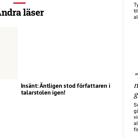
T
ndra läser
ti
al
”
n
Insänt: Äntligen stod författaren i
talarstolen igen!
g
S
gå
vi
a
f