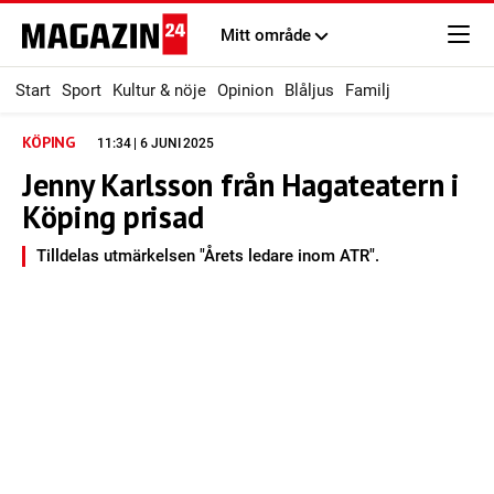
Mitt område
Start
Sport
Kultur & nöje
Opinion
Blåljus
Familj
KÖPING
11:34 | 6 JUNI 2025
Jenny Karlsson från Hagateatern i
Köping prisad
Tilldelas utmärkelsen "Årets ledare inom ATR".