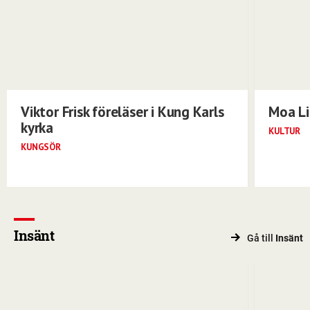
Viktor Frisk föreläser i Kung Karls
Moa Li
kyrka
KULTUR
KUNGSÖR
Insänt
Gå till
Insänt