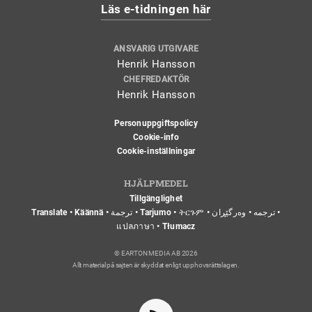
Läs e-tidningen här
ANSVARIG UTGIVARE
Henrik Hansson
CHEFREDAKTÖR
Henrik Hansson
Personuppgiftspolicy
Cookie-info
Cookie-inställningar
HJÄLPMEDEL
Tillgänglighet
Translate • Käännä • ترجمة • Tarjumo • ትርጉም • ترجمه • وەرگێڕان •
แปลภาษา • Tłumacz
© EARTON MEDIA AB 2026
Allt material på sajten är skyddat enligt upphovsrättslagen.