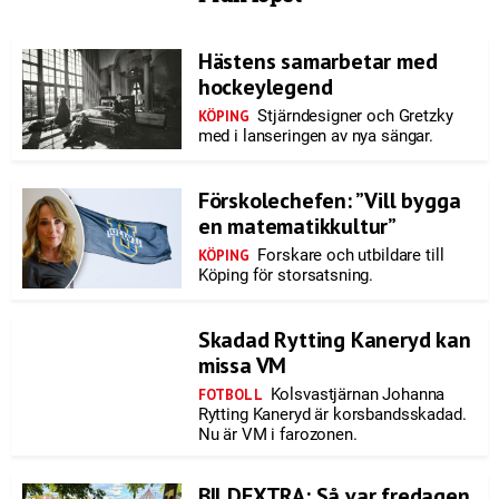
Hästens samarbetar med
hockeylegend
Stjärndesigner och Gretzky
KÖPING
med i lanseringen av nya sängar.
Förskolechefen: ”Vill bygga
en matematikkultur”
Forskare och utbildare till
KÖPING
Köping för storsatsning.
Skadad Rytting Kaneryd kan
missa VM
Kolsvastjärnan Johanna
FOTBOLL
Rytting Kaneryd är korsbandsskadad.
Nu är VM i farozonen.
BILDEXTRA: Så var fredagen