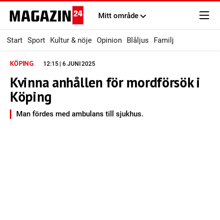
Mitt område
Start
Sport
Kultur & nöje
Opinion
Blåljus
Familj
KÖPING
12:15 | 6 JUNI 2025
Kvinna anhållen för mordförsök i
Köping
Man fördes med ambulans till sjukhus.