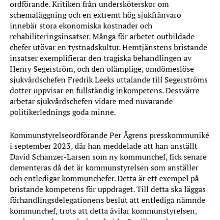
ordförande. Kritiken från undersköterskor om
schemaläggning och en extremt hög sjukfrånvaro
innebär stora ekonomiska kostnader och
rehabiliteringsinsatser. Många för arbetet outbildade
chefer utövar en tystnadskultur. Hemtjänstens bristande
insatser exemplifierar den tragiska behandlingen av
Henry Segerström, och den olämplige, omdömeslöse
sjukvårdschefen Fredrik Leeks uttalande till Segerströms
dotter uppvisar en fullständig inkompetens. Dessvärre
arbetar sjukvårdschefen vidare med nuvarande
politikerlednings goda minne.
Kommunstyrelseordförande Per Ågrens presskommuniké
i september 2023, där han meddelade att han anställt
David Schanzer-Larsen som ny kommunchef, fick senare
dementeras då det är kommunstyrelsen som anställer
och entledigar kommunchefer. Detta är ett exempel på
bristande kompetens för uppdraget. Till detta ska läggas
förhandlingsdelegationens beslut att entlediga nämnde
kommunchef, trots att detta åvilar kommunstyrelsen,