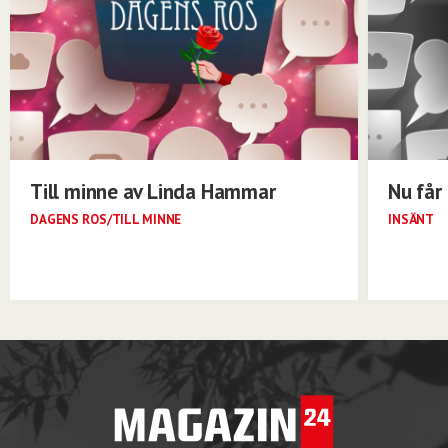
Till minne av Linda Hammar
Nu får 
DAGENS ROS/TILL MINNE
INSÄNT