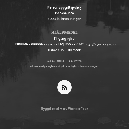
Personuppgiftspolicy
Cookie-info
Cookie-inställningar
HJÄLPMEDEL
Tillgänglighet
Translate • Käännä • ترجمة • Tarjumo • ትርጉም • ترجمه • وەرگێڕان •
แปลภาษา • Tłumacz
© EARTON MEDIA AB 2026
Allt material på sajten är skyddat enligt upphovsrättslagen.
Byggd med
♥
av
WonderFour