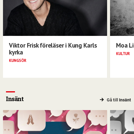
Viktor Frisk föreläser i Kung Karls
Moa Li
kyrka
KULTUR
KUNGSÖR
Insänt
Gå till
Insänt