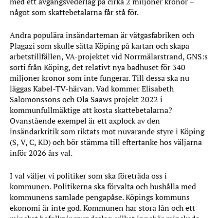
med ett avgångsvederlag på cirka 2 miljoner kronor –
något som skattebetalarna får stå för.
Andra populära insändarteman är vätgasfabriken och
Plagazi som skulle sätta Köping på kartan och skapa
arbetstillfällen, VA-projektet vid Norrmälarstrand, GNS:s
sorti från Köping, det relativt nya badhuset för 340
miljoner kronor som inte fungerar. Till dessa ska nu
läggas Kabel-TV-härvan. Vad kommer Elisabeth
Salomonssons och Ola Saaws projekt 2022 i
kommunfullmäktige att kosta skattebetalarna?
Ovanstående exempel är ett axplock av den
insändarkritik som riktats mot nuvarande styre i Köping
(S, V, C, KD) och bör stämma till eftertanke hos väljarna
inför 2026 års val.
I val väljer vi politiker som ska företräda oss i
kommunen. Politikerna ska förvalta och hushålla med
kommunens samlade pengapåse. Köpings kommuns
ekonomi är inte god. Kommunen har stora lån och ett