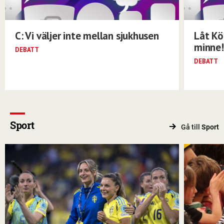
C: Vi väljer inte mellan sjukhusen
Låt Kö
minne!
DEBATT
DEBATT
Sport
Gå till
Sport