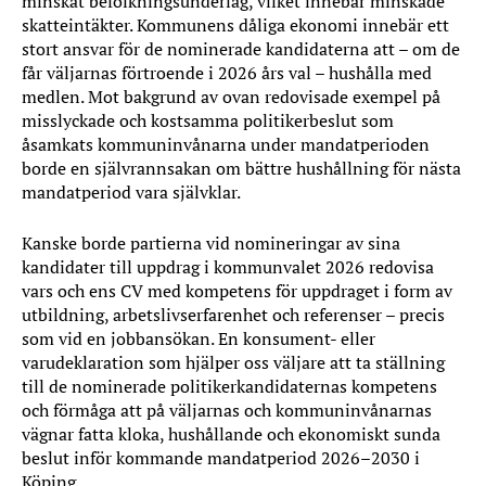
minskat befolkningsunderlag, vilket innebär minskade
skatteintäkter. Kommunens dåliga ekonomi innebär ett
stort ansvar för de nominerade kandidaterna att – om de
får väljarnas förtroende i 2026 års val – hushålla med
medlen. Mot bakgrund av ovan redovisade exempel på
misslyckade och kostsamma politikerbeslut som
åsamkats kommuninvånarna under mandatperioden
borde en självrannsakan om bättre hushållning för nästa
mandatperiod vara självklar.
Kanske borde partierna vid nomineringar av sina
kandidater till uppdrag i kommunvalet 2026 redovisa
vars och ens CV med kompetens för uppdraget i form av
utbildning, arbetslivserfarenhet och referenser – precis
som vid en jobbansökan. En konsument- eller
varudeklaration som hjälper oss väljare att ta ställning
till de nominerade politikerkandidaternas kompetens
och förmåga att på väljarnas och kommuninvånarnas
vägnar fatta kloka, hushållande och ekonomiskt sunda
beslut inför kommande mandatperiod 2026–2030 i
Köping.