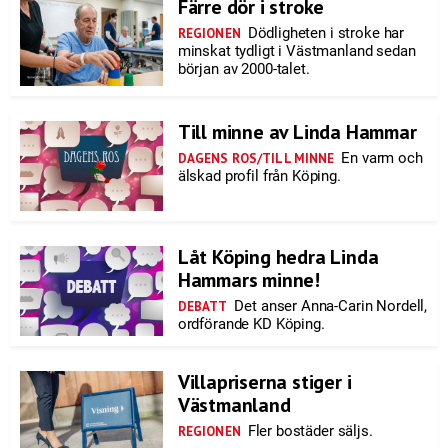
Färre dör i stroke
Dödligheten i stroke har
REGIONEN
minskat tydligt i Västmanland sedan
början av 2000-talet.
Till minne av Linda Hammar
En varm och
DAGENS ROS/TILL MINNE
älskad profil från Köping.
Låt Köping hedra Linda
Hammars minne!
Det anser Anna-Carin Nordell,
DEBATT
ordförande KD Köping.
Villapriserna stiger i
Västmanland
Fler bostäder säljs.
REGIONEN