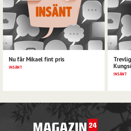
Nu får Mikael fint pris
Trevli
Kungs
INSÄNT
INSÄNT