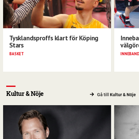
Tysklandsproffs klart för Köping
Inneba
Stars
välgö
BASKET
INNEBAN
Kultur & Nöje
Gå till
Kultur & Nöje