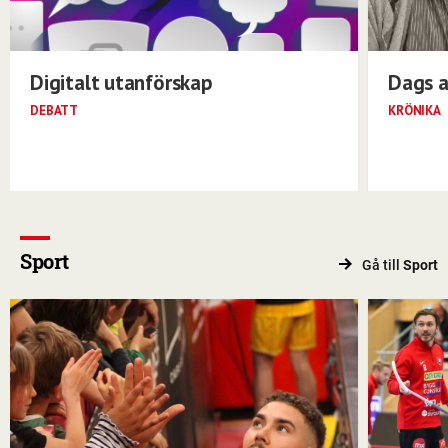
Digitalt utanförskap
Dags a
DEBATT
KRÖNIKA
Sport
Gå till
Sport