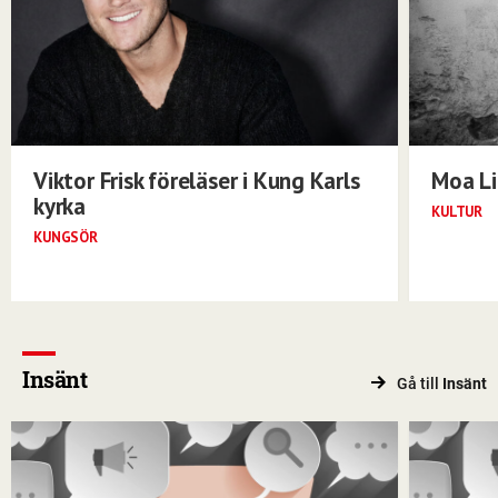
Viktor Frisk föreläser i Kung Karls
Moa Li
kyrka
KULTUR
KUNGSÖR
Insänt
Gå till
Insänt