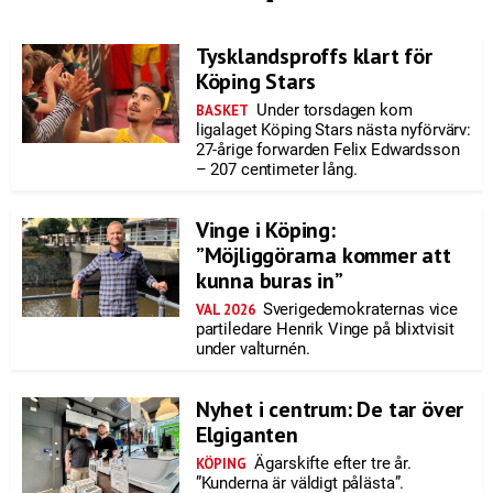
Tysklandsproffs klart för
Köping Stars
Under torsdagen kom
BASKET
ligalaget Köping Stars nästa nyförvärv:
27-årige forwarden Felix Edwardsson
– 207 centimeter lång.
Vinge i Köping:
”Möjliggörarna kommer att
kunna buras in”
Sverigedemokraternas vice
VAL 2026
partiledare Henrik Vinge på blixtvisit
under valturnén.
Nyhet i centrum: De tar över
Elgiganten
Ägarskifte efter tre år.
KÖPING
”Kunderna är väldigt pålästa”.