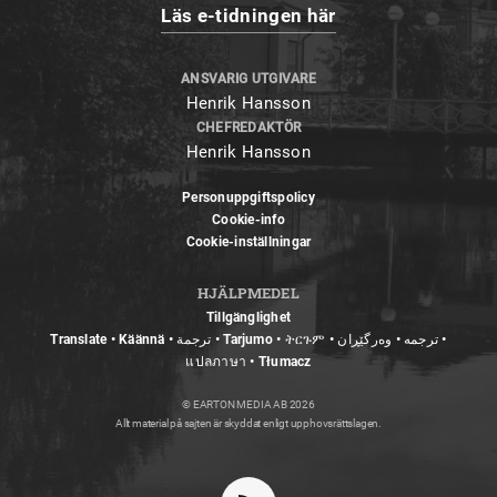
Läs e-tidningen här
ANSVARIG UTGIVARE
Henrik Hansson
CHEFREDAKTÖR
Henrik Hansson
Personuppgiftspolicy
Cookie-info
Cookie-inställningar
HJÄLPMEDEL
Tillgänglighet
Translate • Käännä • ترجمة • Tarjumo • ትርጉም • ترجمه • وەرگێڕان •
แปลภาษา • Tłumacz
© EARTON MEDIA AB 2026
Allt material på sajten är skyddat enligt upphovsrättslagen.