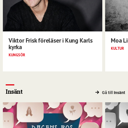
Viktor Frisk föreläser i Kung Karls
Moa Li
kyrka
KULTUR
KUNGSÖR
Insänt
Gå till
Insänt