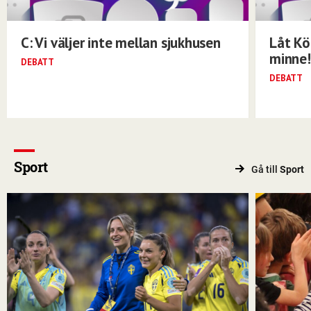
C: Vi väljer inte mellan sjukhusen
Låt Kö
minne!
DEBATT
DEBATT
Sport
Gå till
Sport