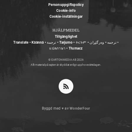
Personuppgiftspolicy
Cookie-info
Cookie-inställningar
HJÄLPMEDEL
Tillgänglighet
Translate • Käännä • ترجمة • Tarjumo • ትርጉም • ترجمه • وەرگێڕان •
แปลภาษา • Tłumacz
© EARTON MEDIA AB 2026
Allt material på sajten är skyddat enligt upphovsrättslagen.
Byggd med
♥
av
WonderFour