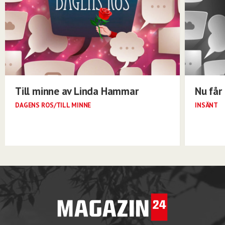
Till minne av Linda Hammar
Nu får 
DAGENS ROS/TILL MINNE
INSÄNT