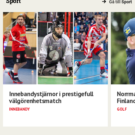
Sport
Gå till
Sport
Innebandystjärnor i prestigefull
Norrma
välgörenhetsmatch
Finlan
INNEBANDY
GOLF