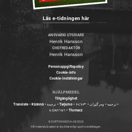
Läs e-tidningen här
ANSVARIG UTGIVARE
Henrik Hansson
CHEFREDAKTÖR
Henrik Hansson
Personuppgiftspolicy
Cookie-info
Cookie-inställningar
HJÄLPMEDEL
Tillgänglighet
Translate • Käännä • ترجمة • Tarjumo • ትርጉም • ترجمه • وەرگێڕان •
แปลภาษา • Tłumacz
© EARTON MEDIA AB 2026
Allt material på sajten är skyddat enligt upphovsrättslagen.