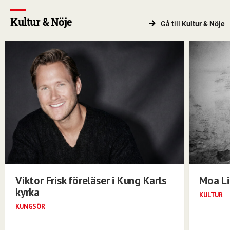
Kultur & Nöje
Gå till
Kultur & Nöje
Viktor Frisk föreläser i Kung Karls
Moa Li
kyrka
KULTUR
KUNGSÖR