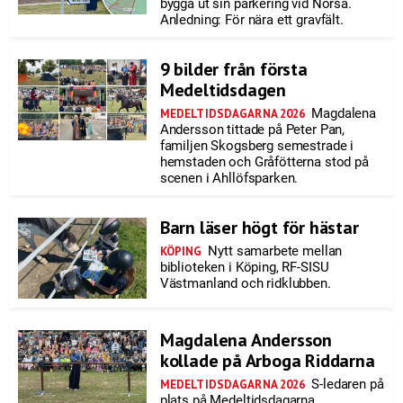
bygga ut sin parkering vid Norsa.
Anledning: För nära ett gravfält.
9 bilder från första
Medeltidsdagen
Magdalena
MEDELTIDSDAGARNA 2026
Andersson tittade på Peter Pan,
familjen Skogsberg semestrade i
hemstaden och Gråfötterna stod på
scenen i Ahllöfsparken.
Barn läser högt för hästar
Nytt samarbete mellan
KÖPING
biblioteken i Köping, RF-SISU
Västmanland och ridklubben.
Magdalena Andersson
kollade på Arboga Riddarna
S-ledaren på
MEDELTIDSDAGARNA 2026
plats på Medeltidsdagarna.