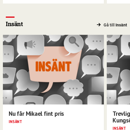
Insänt
Gå till
Insänt
Nu får Mikael fint pris
Trevli
Kungs
INSÄNT
INSÄNT