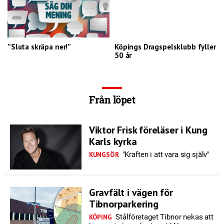
”Sluta skräpa ner!”
Köpings Dragspelsklubb fyller
50 år
Från löpet
Viktor Frisk föreläser i Kung
Karls kyrka
"Kraften i att vara sig själv"
KUNGSÖR
Gravfält i vägen för
Tibnorparkering
Stålföretaget Tibnor nekas att
KÖPING