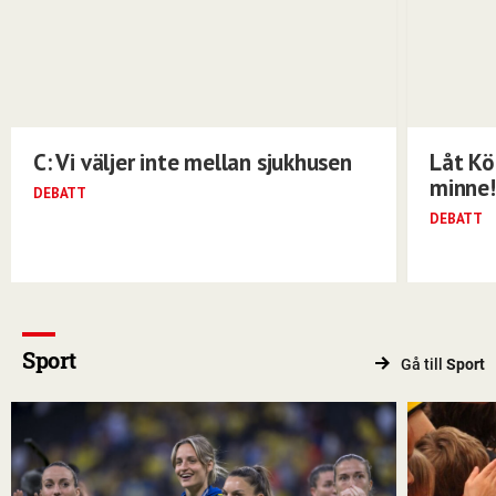
C: Vi väljer inte mellan sjukhusen
Låt Kö
minne!
DEBATT
DEBATT
Sport
Gå till
Sport