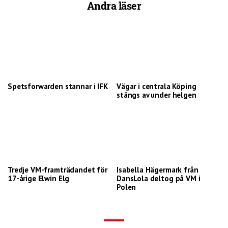
Andra läser
Spetsforwarden stannar i IFK
Vägar i centrala Köping
stängs av under helgen
Tredje VM-framträdandet för
Isabella Hägermark från
17-årige Elwin Elg
DansLola deltog på VM i
Polen