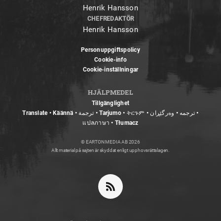
Henrik Hansson
CHEFREDAKTÖR
Henrik Hansson
Personuppgiftspolicy
Cookie-info
Cookie-inställningar
HJÄLPMEDEL
Tillgänglighet
Translate • Käännä • ترجمة • Tarjumo • ትርጉም • ترجمه • وەرگێڕان •
แปลภาษา • Tłumacz
© EARTON MEDIA AB 2026
Allt material på sajten är skyddat enligt upphovsrättslagen.