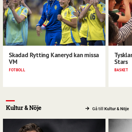
Skadad Rytting Kaneryd kan missa
Tyskla
VM
Stars
FOTBOLL
BASKET
Kultur & Nöje
Gå till
Kultur & Nöje