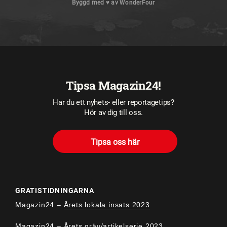
Byggd med
♥
av
WonderFour
Tipsa Magazin24!
Har du ett nyhets- eller reportagetips?
Hör av dig till oss.
Tipsa oss här
GRATISTIDNINGARNA
Magazin24 –
Årets lokala insats 2023
Magazin24 –
Årets gräv/artikelserie 2023