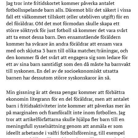
Jag tror inte fritidskortet kommer påverka antalet
fotbollsspelande barn alls. Däremot blir det säkert i vissa
fall ett välkommet tillskott (eller utebliven utgift) för en
del föräldrar. OM det mot förmodan skulle skapa ett
större söktryck för just fotboll så kommer det vara svårt
att ta emot dessa barn. Den ensamstående föräldern
kommer ha svårare än andra föräldrar att ensam vara
med och skjutsa 3 barn till olika matcher/träningar, och
den kommer få det svårt att engagera sig som ledare för
ett av sina barn samtidigt som den då måste ha barnvakt
till syskonen. En del av de socioekonomiskt utsatta
barnen har dessutom större syskonskaror än så.
Min gissning är att dessa pengar kommer att förbättra
ekonomin litegrann för en del föräldrar, men att antalet
barn i fritidsaktiviteter inte kommer att påverkas mer än
på marginalen och framförallt inte inom fotbollen. Jag
tror att artikelförfattarna skulle hjälpa fler barn till en
meningsfull sysselsättning genom att anmäla er som
ideellt arbetande i valfri fotbollsförening, till exempel