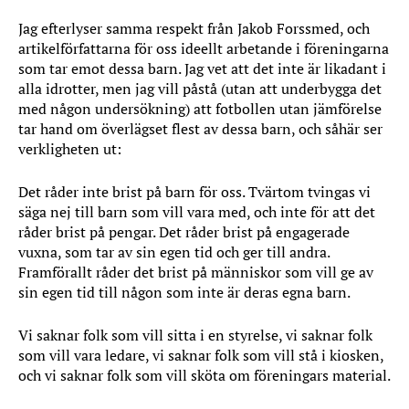
Jag efterlyser samma respekt från Jakob Forssmed, och
artikelförfattarna för oss ideellt arbetande i föreningarna
som tar emot dessa barn. Jag vet att det inte är likadant i
alla idrotter, men jag vill påstå (utan att underbygga det
med någon undersökning) att fotbollen utan jämförelse
tar hand om överlägset flest av dessa barn, och såhär ser
verkligheten ut:
Det råder inte brist på barn för oss. Tvärtom tvingas vi
säga nej till barn som vill vara med, och inte för att det
råder brist på pengar. Det råder brist på engagerade
vuxna, som tar av sin egen tid och ger till andra.
Framförallt råder det brist på människor som vill ge av
sin egen tid till någon som inte är deras egna barn.
Vi saknar folk som vill sitta i en styrelse, vi saknar folk
som vill vara ledare, vi saknar folk som vill stå i kiosken,
och vi saknar folk som vill sköta om föreningars material.