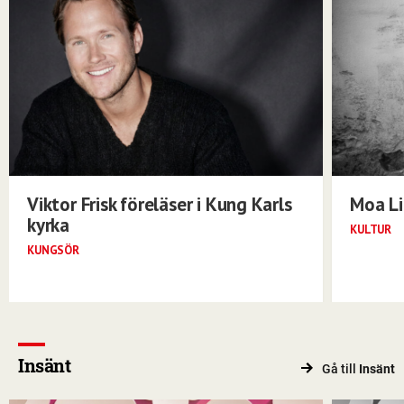
Viktor Frisk föreläser i Kung Karls
Moa Li
kyrka
KULTUR
KUNGSÖR
Insänt
Gå till
Insänt